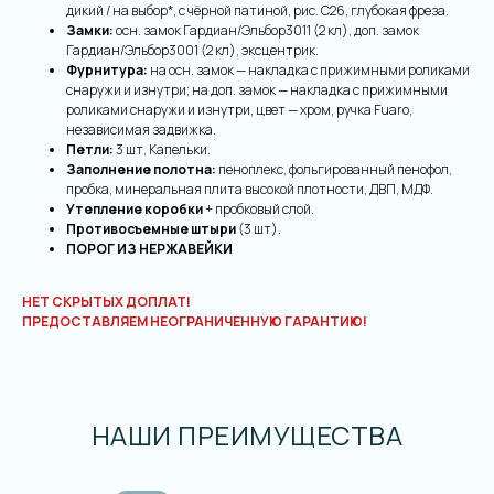
дикий / на выбор*, с чёрной патиной, рис. С26, глубокая фреза.
Замки:
осн. замок Гардиан/Эльбор3011 (2 кл), доп. замок
Гардиан/Эльбор3001 (2 кл), эксцентрик.
Фурнитура:
на осн. замок — накладка с прижимными роликами
снаружи и изнутри; на доп. замок — накладка с прижимными
роликами снаружи и изнутри, цвет — хром, ручка Fuaro,
независимая задвижка.
Петли:
3
шт, Капельки.
Заполнение полотна:
пеноплекс, фольгированный пенофол,
пробка, минеральная плита высокой плотности, ДВП, МДФ.
Утепление коробки
+ пробковый слой.
Противосъемные штыри
(3 шт).
ПОРОГ ИЗ НЕРЖАВЕЙКИ
НЕТ СКРЫТЫХ ДОПЛАТ!
ПРЕДОСТАВЛЯЕМ НЕОГРАНИЧЕННУЮ ГАРАНТИЮ!
НАШИ ПРЕИМУЩЕСТВА