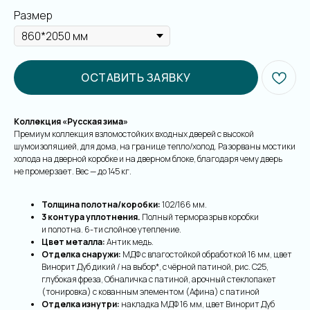
Размер
ОСТАВИТЬ ЗАЯВКУ
Коллекция «Русская зима»
Премиум коллекция взломостойких входных дверей с высокой
шумоизоляцией, для дома, на границе тепло/холод. Разорваны мостики
холода на дверной коробке и на дверном блоке, благодаря чему дверь
не промерзает. Вес — до 145 кг.
Толщина полотна/коробки:
102/166 мм.
3 контура уплотнения.
Полный терморазрыв коробки
и полотна.
6-ти слойное утепление.
Цвет металла:
Антик медь.
Отделка снаружи:
МДФ с влагостойкой обработкой 16 мм, цвет
Винорит Дуб дикий / на выбор*, с чёрной патиной, рис. С25,
глубокая фреза, Обналичка с патиной, арочный стеклопакет
(тонировка) с кованным элементом (Афина) с патиной
Отделка изнутри:
накладка МДФ 16 мм, цвет Винорит Дуб