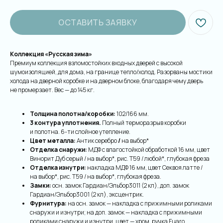
ОСТАВИТЬ ЗАЯВКУ
Коллекция «Русская зима»
Премиум коллекция взломостойких входных дверей с высокой
шумоизоляцией, для дома, на границе тепло/холод. Разорваны мостики
холода на дверной коробке и на дверном блоке, благодаря чему дверь
не промерзает. Вес — до 145 кг.
Толщина полотна/коробки:
102/166 мм.
3 контура уплотнения.
Полный терморазрыв коробки
и полотна. 6-ти слойное утепление.
Цвет металла:
Антик серебро
/
на выбор*
Отделка снаружи:
МДФ с влагостойкой обработкой 16 мм, цвет
Винорит Дуб серый / на выбор*, рис. Т59 / любой*, глубокая фреза
Отделка изнутри:
накладка МДФ 16 мм, цвет Секвоя латте /
на выбор*, рис. Т59 / на выбор*, глубокая фреза.
Замки:
осн. замок Гардиан/Эльбор3011 (2 кл), доп. замок
Гардиан/Эльбор3001 (2 кл), эксцентрик.
Фурнитура:
на осн. замок — накладка с прижимными роликами
снаружи и изнутри; на доп. замок — накладка с прижимными
роликами снаружи и изнутри, цвет — хром, ручка Fuaro,